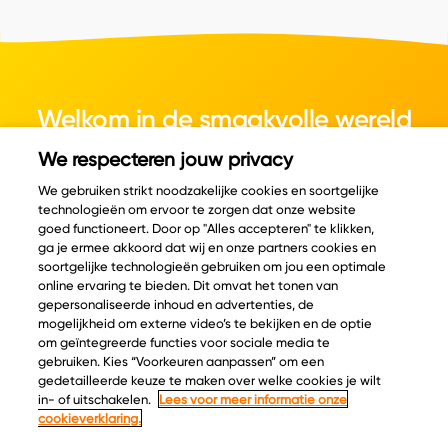
Welkom in de smaakvolle wereld
van kaas.
We respecteren jouw privacy
We gebruiken strikt noodzakelijke cookies en soortgelijke
technologieën om ervoor te zorgen dat onze website
goed functioneert. Door op "Alles accepteren" te klikken,
ga je ermee akkoord dat wij en onze partners cookies en
© Copyright 2026 Velder
soortgelijke technologieën gebruiken om jou een optimale
online ervaring te bieden. Dit omvat het tonen van
gepersonaliseerde inhoud en advertenties, de
mogelijkheid om externe video’s te bekijken en de optie
Inspiratie
Informatie
om geïntegreerde functies voor sociale media te
Kaascatalogus
Over ons
gebruiken. Kies “Voorkeuren aanpassen” om een
gedetailleerde keuze te maken over welke cookies je wilt
Recepten
Ontdek
in- of uitschakelen.
Lees voor meer informatie onze
Kaasplankjes
Keurmerken
cookieverklaring.
Blog
Acties