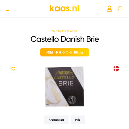
Witte korstkaas
Castello Danish Brie
Mild
Pittig
Aromatisch
Mild