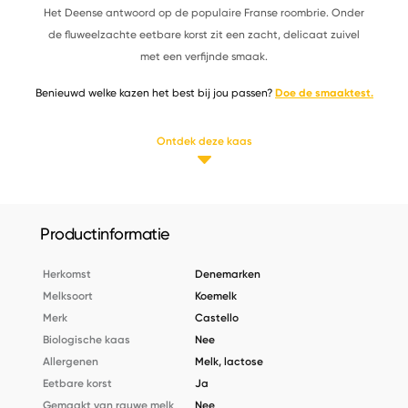
Het Deense antwoord op de populaire Franse roombrie. Onder
de fluweelzachte eetbare korst zit een zacht, delicaat zuivel
met een verfijnde smaak.
Benieuwd welke kazen het best bij jou passen?
Doe de smaaktest.
Ontdek deze kaas
Productinformatie
Herkomst
Denemarken
Melksoort
Koemelk
Merk
Castello
Biologische kaas
Nee
Allergenen
Melk, lactose
Eetbare korst
Ja
Gemaakt van rauwe melk
Nee