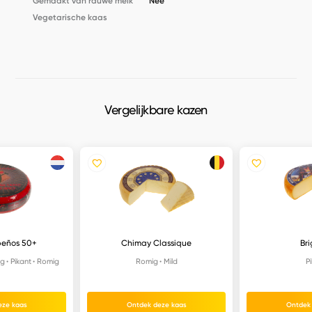
Gemaakt van rauwe melk
Nee
Vegetarische kaas
Vergelijkbare kazen
peños 50+
Chimay Classique
Br
ig
Pikant
Romig
Romig
Mild
P
eze kaas
Ontdek deze kaas
Ontdek