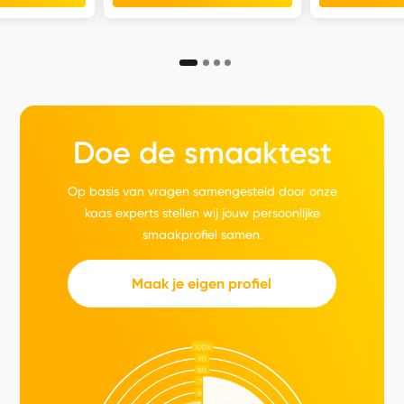
Doe de smaaktest
Op basis van vragen samengesteld door onze
kaas experts stellen wij jouw persoonlijke
smaakprofiel samen.
Maak je eigen profiel