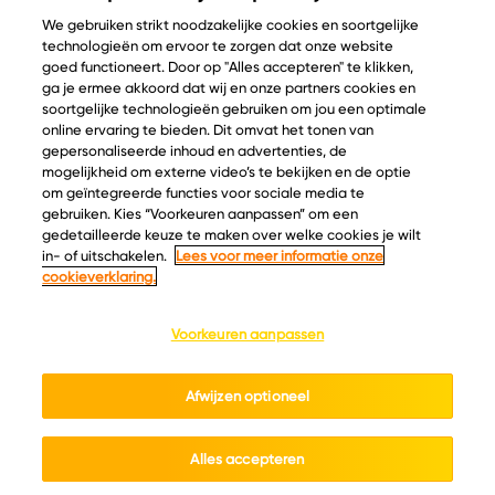
We gebruiken strikt noodzakelijke cookies en soortgelijke
technologieën om ervoor te zorgen dat onze website
goed functioneert. Door op "Alles accepteren" te klikken,
ga je ermee akkoord dat wij en onze partners cookies en
© Copyright 2026 Velder
soortgelijke technologieën gebruiken om jou een optimale
online ervaring te bieden. Dit omvat het tonen van
gepersonaliseerde inhoud en advertenties, de
mogelijkheid om externe video’s te bekijken en de optie
Inspiratie
Informatie
om geïntegreerde functies voor sociale media te
Kaascatalogus
Over ons
gebruiken. Kies “Voorkeuren aanpassen” om een
gedetailleerde keuze te maken over welke cookies je wilt
Recepten
Ontdek
in- of uitschakelen.
Lees voor meer informatie onze
Kaasplankjes
Keurmerken
cookieverklaring.
Blog
Acties
Kaasweetjes
Veelgestelde vragen
Voorkeuren aanpassen
Contact
Afwijzen optioneel
Cookie policy
Privacy policy
Cookie instellingen
Algemene voorwaarden
Alles accepteren