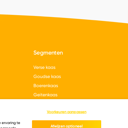
Segmenten
Verse kaas
Goudse kaas
Boerenkaas
Geitenkaas
gen
Hollandse kazen
Voorkeuren aanpassen
 ervaring te
Afwijzen optioneel