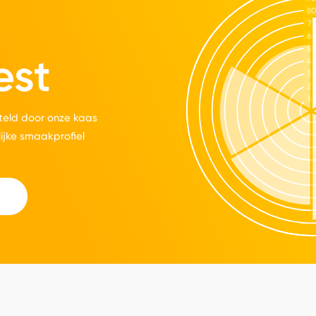
est
eld door onze kaas
lijke smaakprofiel