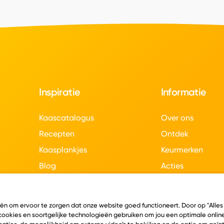
Inspiratie
Informatie
Kaascatalogus
Over ons
Recepten
Ontdek
Kaasplankjes
Keurmerken
Blog
Acties
Kaasweetjes
Veelgestelde vra
Contact
eën om ervoor te zorgen dat onze website goed functioneert. Door op "Alles
 cookies en soortgelijke technologieën gebruiken om jou een optimale online