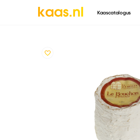
661
Kaascatalogus