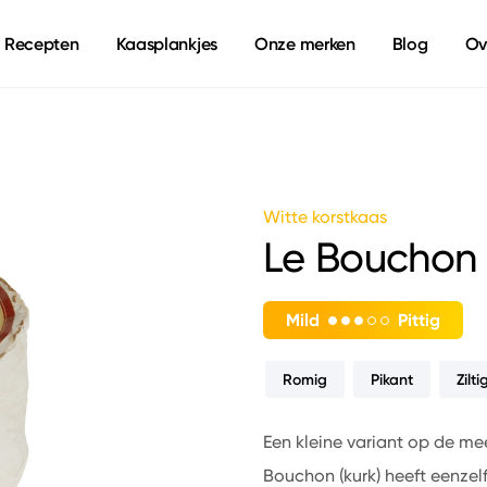
Recepten
Kaasplankjes
Onze merken
Blog
Ov
Witte korstkaas
Le Bouchon
Mild
Pittig
Romig
Pikant
Zilti
Een kleine variant op de m
Bouchon (kurk) heeft eenzelf