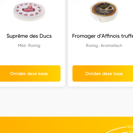
Suprême des Ducs
Fromager d’Affinois truff
Mild
Romig
Romig
Aromatisch
Ontdek deze kaas
Ontdek deze kaas