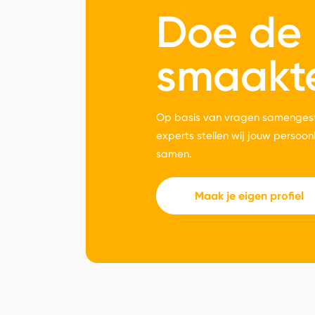
Doe de
smaakt
Op basis van vragen samengest
experts stellen wij jouw persoon
samen.
Maak je eigen profiel