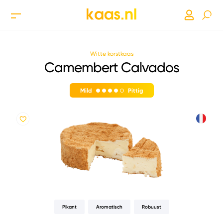
Witte korstkaas
Camembert Calvados
Mild
Pittig
Pikant
Aromatisch
Robuust