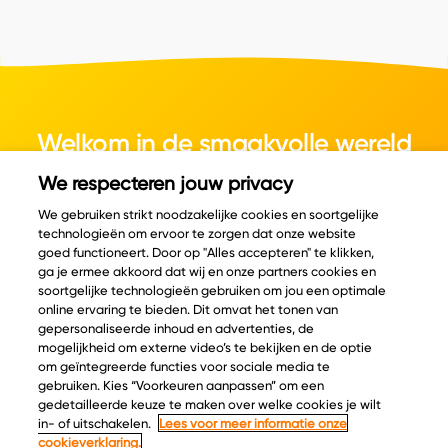
Welkom in de smaakvolle wereld
van kaas.
We respecteren jouw privacy
We gebruiken strikt noodzakelijke cookies en soortgelijke
technologieën om ervoor te zorgen dat onze website
goed functioneert. Door op "Alles accepteren" te klikken,
ga je ermee akkoord dat wij en onze partners cookies en
© Copyright 2026 Velder
soortgelijke technologieën gebruiken om jou een optimale
online ervaring te bieden. Dit omvat het tonen van
gepersonaliseerde inhoud en advertenties, de
mogelijkheid om externe video’s te bekijken en de optie
Inspiratie
Informatie
om geïntegreerde functies voor sociale media te
Kaascatalogus
Over ons
gebruiken. Kies “Voorkeuren aanpassen” om een
gedetailleerde keuze te maken over welke cookies je wilt
Recepten
Ontdek
in- of uitschakelen.
Lees voor meer informatie onze
Kaasplankjes
Keurmerken
cookieverklaring.