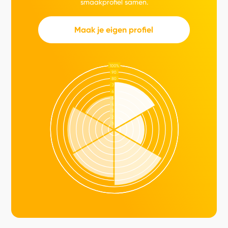
smaakprofiel samen.
Maak je eigen profiel