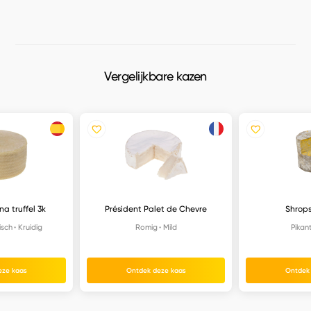
Vergelijkbare kazen
na truffel 3k
Président Palet de Chevre
Shrops
isch
Kruidig
Romig
Mild
Pikan
eze kaas
Ontdek deze kaas
Ontdek