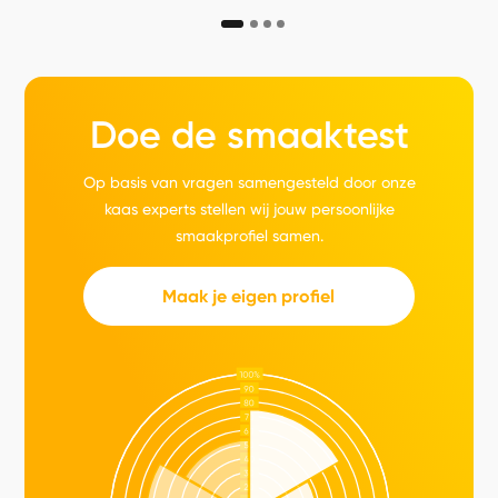
Doe de smaaktest
Op basis van vragen samengesteld door onze
kaas experts stellen wij jouw persoonlijke
smaakprofiel samen.
Maak je eigen profiel