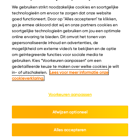
We gebruiken strikt noodzakelijke cookies en soortgelijke
technologieën om ervoor te zorgen dat onze website
goed functioneert. Door op "Alles accepteren" te klikken,
ga je ermee akkoord dat wij en onze partners cookies en
© Copyright 2026 Velder
soortgelijke technologieën gebruiken om jou een optimale
online ervaring te bieden. Dit omvat het tonen van
gepersonaliseerde inhoud en advertenties, de
mogelijkheid om externe video’s te bekijken en de optie
Inspiratie
Informatie
om geïntegreerde functies voor sociale media te
Kaascatalogus
Over ons
gebruiken. Kies “Voorkeuren aanpassen” om een
gedetailleerde keuze te maken over welke cookies je wilt
Recepten
Ontdek
in- of uitschakelen.
Lees voor meer informatie onze
Kaasplankjes
Keurmerken
cookieverklaring.
Blog
Acties
Kaasweetjes
Veelgestelde vragen
Voorkeuren aanpassen
Contact
Afwijzen optioneel
Cookie policy
Privacy policy
Cookie instellingen
Algemene voorwaarden
Alles accepteren