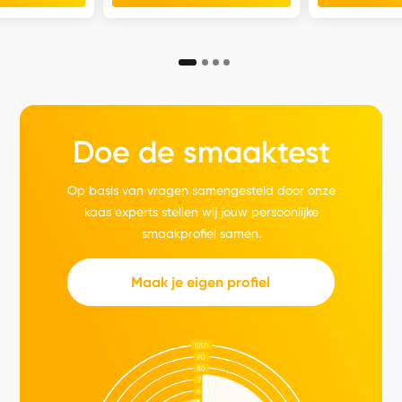
Doe de smaaktest
Op basis van vragen samengesteld door onze
kaas experts stellen wij jouw persoonlijke
smaakprofiel samen.
Maak je eigen profiel