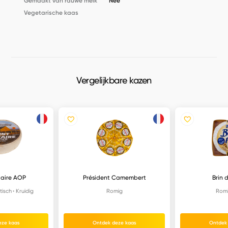
Gemaakt van rauwe melk
Nee
Vegetarische kaas
Vergelijkbare kazen
taire AOP
Président Camembert
Brin 
isch
Kruidig
Romig
Rom
eze kaas
Ontdek deze kaas
Ontdek