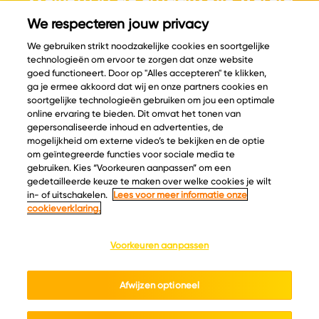
van kaas.
We respecteren jouw privacy
We gebruiken strikt noodzakelijke cookies en soortgelijke
technologieën om ervoor te zorgen dat onze website
goed functioneert. Door op "Alles accepteren" te klikken,
ga je ermee akkoord dat wij en onze partners cookies en
© Copyright 2026 Velder
soortgelijke technologieën gebruiken om jou een optimale
online ervaring te bieden. Dit omvat het tonen van
gepersonaliseerde inhoud en advertenties, de
mogelijkheid om externe video’s te bekijken en de optie
Inspiratie
Informatie
om geïntegreerde functies voor sociale media te
Kaascatalogus
Over ons
gebruiken. Kies “Voorkeuren aanpassen” om een
gedetailleerde keuze te maken over welke cookies je wilt
Recepten
Ontdek
in- of uitschakelen.
Lees voor meer informatie onze
Kaasplankjes
Keurmerken
cookieverklaring.
Blog
Acties
Kaasweetjes
Veelgestelde vragen
Voorkeuren aanpassen
Contact
Afwijzen optioneel
Cookie policy
Privacy policy
Cookie instellingen