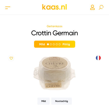
Geitenkaas
Crottin Germain
Mild
Pittig
Mild
Nootachtig