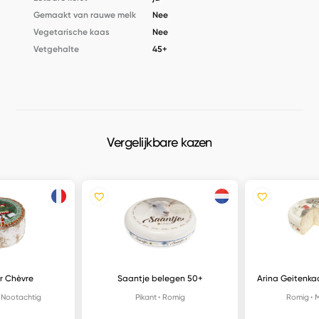
Gemaakt van rauwe melk
Nee
Vegetarische kaas
Nee
Vetgehalte
45+
Vergelijkbare kazen
r Chèvre
Saantje belegen 50+
Arina Geitenkaa
Nootachtig
Pikant
Romig
Romig
M