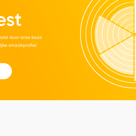
est
eld door onze kaas
lijke smaakprofiel