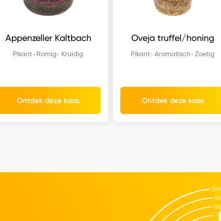
Appenzeller Kaltbach
Oveja truffel/honing
Pikant
Romig
Kruidig
Pikant
Aromatisch
Zoetig
Ontdek deze kaas
Ontdek deze kaas