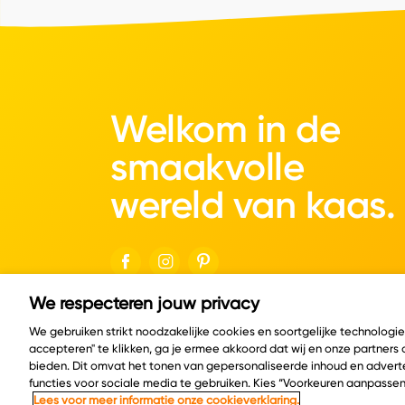
Welkom in de
smaakvolle
wereld van kaas.
We respecteren jouw privacy
© Copyright 2026 Velder
We gebruiken strikt noodzakelijke cookies en soortgelijke technologi
accepteren" te klikken, ga je ermee akkoord dat wij en onze partners
bieden. Dit omvat het tonen van gepersonaliseerde inhoud en adverte
functies voor sociale media te gebruiken. Kies “Voorkeuren aanpassen
Lees voor meer informatie onze cookieverklaring.
Cookie policy
Privacy policy
Cookie instelling