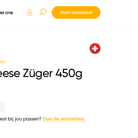
er ons
Start smaaktest
as
eese Züger 450g
Doe de smaaktest.
est bij jou passen?