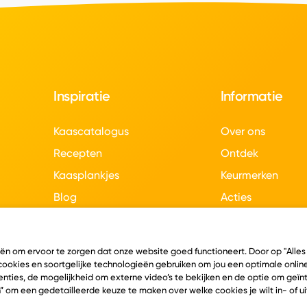
Inspiratie
Informatie
Kaascatalogus
Over ons
Recepten
Ontdek
Kaasplankjes
Keurmerken
Blog
Acties
Kaasweetjes
Veelgestelde vra
Contact
eën om ervoor te zorgen dat onze website goed functioneert. Door op "Alles
 cookies en soortgelijke technologieën gebruiken om jou een optimale online
nties, de mogelijkheid om externe video’s te bekijken en de optie om geï
” om een gedetailleerde keuze te maken over welke cookies je wilt in- of u
en
Algemene voorwaarden