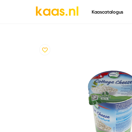
661
Kaascatalogus