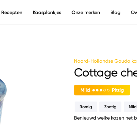
Recepten
Kaasplankjes
Onze merken
Blog
Ov
Noord-Hollandse Gouda ka
Cottage ch
Mild
Pittig
Romig
Zoetig
Mild
Benieuwd welke kazen het b