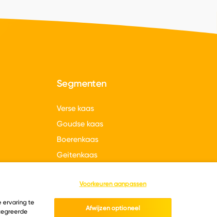
Segmenten
Verse kaas
Goudse kaas
Boerenkaas
Geitenkaas
gen
Hollandse kazen
Voorkeuren aanpassen
 ervaring te
Afwijzen optioneel
ntegreerde