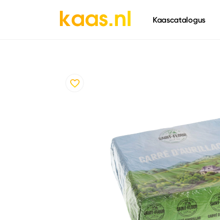
661
Kaascatalogus