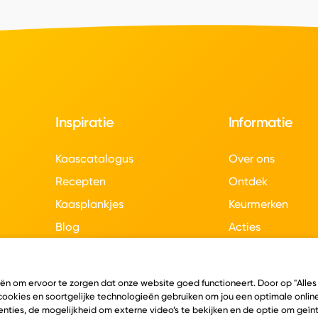
Inspiratie
Informatie
Kaascatalogus
Over ons
Recepten
Ontdek
Kaasplankjes
Keurmerken
Blog
Acties
Kaasweetjes
Veelgestelde vra
Contact
eën om ervoor te zorgen dat onze website goed functioneert. Door op "Alles
 cookies en soortgelijke technologieën gebruiken om jou een optimale online
nties, de mogelijkheid om externe video’s te bekijken en de optie om geï