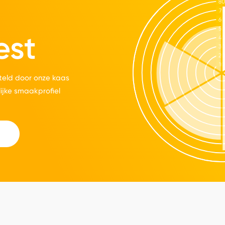
est
eld door onze kaas
lijke smaakprofiel