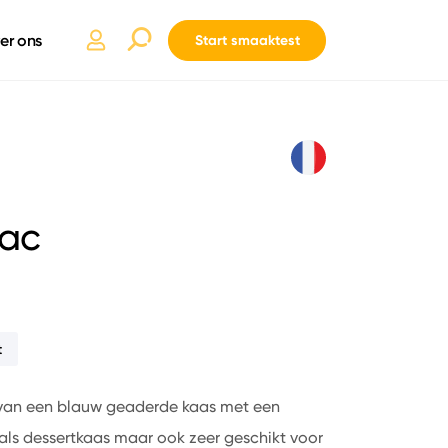
er ons
Start smaaktest
lac
t
 van een blauw geaderde kaas met een
k als dessertkaas maar ook zeer geschikt voor