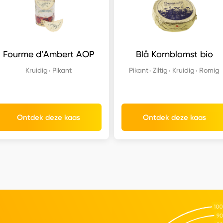
Fourme d’Ambert AOP
Blå Kornblomst bio
Kruidig
Pikant
Pikant
Ziltig
Kruidig
Romig
Ontdek deze kaas
Ontdek deze kaas