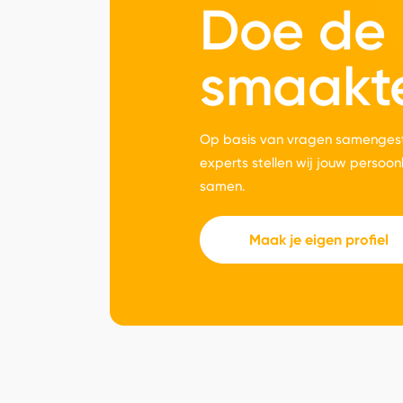
Doe de
smaakt
Op basis van vragen samengest
experts stellen wij jouw persoon
samen.
Maak je eigen profiel