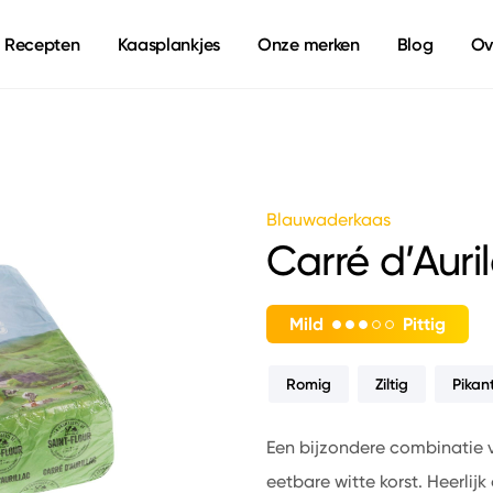
Recepten
Kaasplankjes
Onze merken
Blog
Ov
Blauwaderkaas
Carré d’Auri
Mild
Pittig
Romig
Ziltig
Pikan
Een bijzondere combinatie
eetbare witte korst. Heerlij