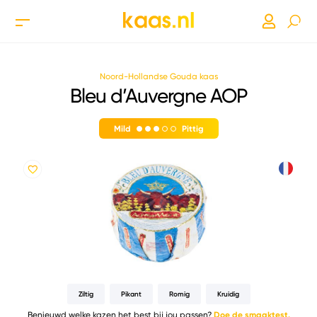
Noord-Hollandse Gouda kaas
Bleu d’Auvergne AOP
Mild
Pittig
Ziltig
Pikant
Romig
Kruidig
Benieuwd welke kazen het best bij jou passen?
Doe de smaaktest.