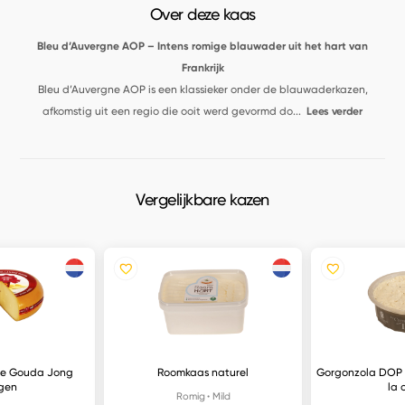
Over deze kaas
Bleu d’Auvergne AOP – Intens romige blauwader uit het hart van
Frankrijk
Bleu d’Auvergne AOP is een klassieker onder de blauwaderkazen,
afkomstig uit een regio die ooit werd gevormd do
...
Lees verder
Vergelijkbare kazen
se Gouda Jong
Roomkaas naturel
Gorgonzola DOP a
gen
la 
Romig
Mild