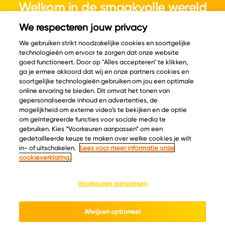
Welkom in de smaakvolle wereld
van kaas.
We respecteren jouw privacy
We gebruiken strikt noodzakelijke cookies en soortgelijke
technologieën om ervoor te zorgen dat onze website
goed functioneert. Door op "Alles accepteren" te klikken,
ga je ermee akkoord dat wij en onze partners cookies en
© Copyright 2026 Velder
soortgelijke technologieën gebruiken om jou een optimale
online ervaring te bieden. Dit omvat het tonen van
gepersonaliseerde inhoud en advertenties, de
mogelijkheid om externe video’s te bekijken en de optie
Inspiratie
Informatie
om geïntegreerde functies voor sociale media te
Kaascatalogus
Over ons
gebruiken. Kies “Voorkeuren aanpassen” om een
gedetailleerde keuze te maken over welke cookies je wilt
Recepten
Ontdek
in- of uitschakelen.
Lees voor meer informatie onze
Kaasplankjes
Keurmerken
cookieverklaring.
Blog
Acties
Kaasweetjes
Veelgestelde vragen
Voorkeuren aanpassen
Contact
Afwijzen optioneel