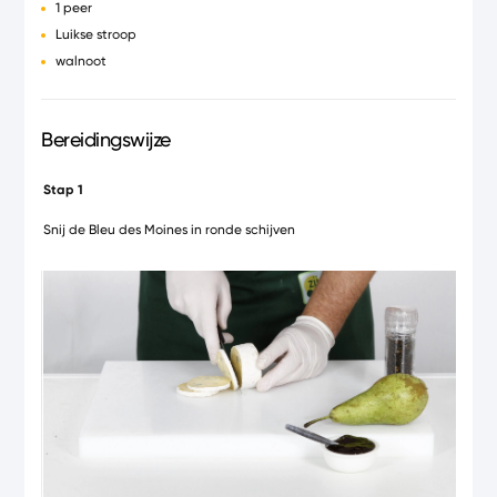
1 peer
Luikse stroop
walnoot
Bereidingswijze
Stap 1
Stap 
Snij de Bleu des Moines in ronde schijven
Besmee