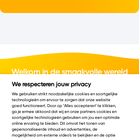
Welkom in de smaakvolle wereld
van kaas.
We respecteren jouw privacy
We gebruiken strikt noodzakelijke cookies en soortgelijke
technologieën om ervoor te zorgen dat onze website
goed functioneert. Door op "Alles accepteren" te klikken,
ga je ermee akkoord dat wij en onze partners cookies en
© Copyright 2026 Velder
soortgelijke technologieën gebruiken om jou een optimale
online ervaring te bieden. Dit omvat het tonen van
gepersonaliseerde inhoud en advertenties, de
mogelijkheid om externe video’s te bekijken en de optie
Inspiratie
Informatie