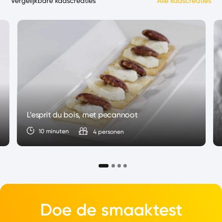
Vergelijkbare kaascreaties
Alle kaascreaties
L’esprit du bois, met pecannoot
10 minuten
4 personen
Doe de smaaktest