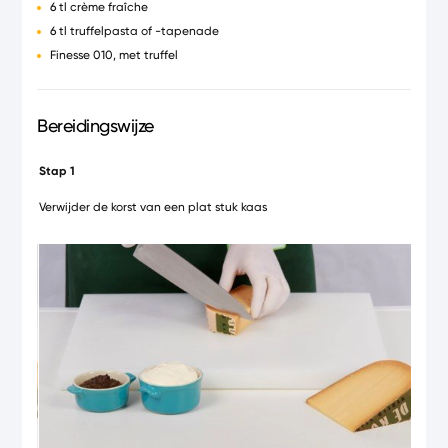
6 tl crème fraîche
6 tl truffelpasta of -tapenade
Finesse 010, met truffel
Bereidingswijze
Stap 1
Stap 
Verwijder de korst van een plat stuk kaas
Snij d