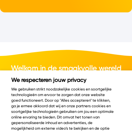
Welkom in de smaakvolle wereld
van kaas.
We respecteren jouw privacy
We gebruiken strikt noodzakelijke cookies en soortgelijke
technologieën om ervoor te zorgen dat onze website
goed functioneert. Door op "Alles accepteren" te klikken,
ga je ermee akkoord dat wij en onze partners cookies en
© Copyright 2026 Velder
soortgelijke technologieën gebruiken om jou een optimale
online ervaring te bieden. Dit omvat het tonen van
gepersonaliseerde inhoud en advertenties, de
mogelijkheid om externe video’s te bekijken en de optie
Inspiratie
Informatie