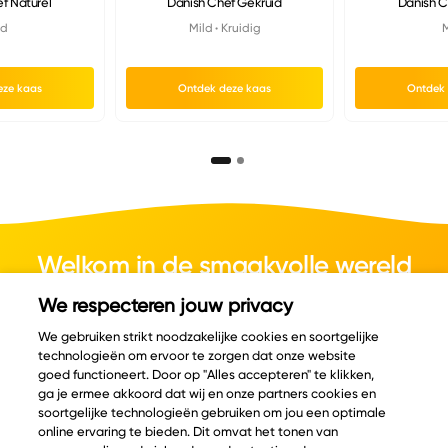
f Naturel
Danish Chef Gekruid
Danish C
ld
Mild
Kruidig
M
eze kaas
Ontdek deze kaas
Ontdek 
Welkom in de smaakvolle wereld
van kaas.
We respecteren jouw privacy
We gebruiken strikt noodzakelijke cookies en soortgelijke
technologieën om ervoor te zorgen dat onze website
goed functioneert. Door op "Alles accepteren" te klikken,
ga je ermee akkoord dat wij en onze partners cookies en
© Copyright 2026 Velder
soortgelijke technologieën gebruiken om jou een optimale
online ervaring te bieden. Dit omvat het tonen van