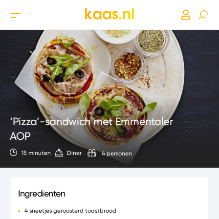
‘Pizza’-sandwich met Emmentaler
AOP
15 minuten
Diner
4 personen
Ingredienten
4 sneetjes geroosterd toastbrood