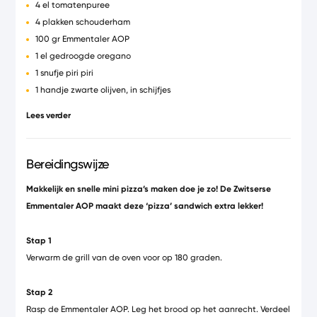
4 el tomatenpuree
4 plakken schouderham
100 gr Emmentaler AOP
1 el gedroogde oregano
1 snufje piri piri
1 handje zwarte olijven, in schijfjes
peper en zout
Lees verder
Bereidingswijze
Makkelijk en snelle mini pizza’s maken doe je zo! De Zwitserse
Emmentaler AOP maakt deze ‘pizza’ sandwich extra lekker!
Stap 1
Verwarm de grill van de oven voor op 180 graden.
Stap 2
Rasp de Emmentaler AOP. Leg het brood op het aanrecht. Verdeel