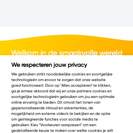
Welkom in de smaakvolle wereld
van kaas.
We respecteren jouw privacy
We gebruiken strikt noodzakelijke cookies en soortgelijke
technologieën om ervoor te zorgen dat onze website
goed functioneert. Door op "Alles accepteren" te klikken,
ga je ermee akkoord dat wij en onze partners cookies en
© Copyright 2026 Velder
soortgelijke technologieën gebruiken om jou een optimale
online ervaring te bieden. Dit omvat het tonen van
gepersonaliseerde inhoud en advertenties, de
mogelijkheid om externe video’s te bekijken en de optie
Inspiratie
Informatie
om geïntegreerde functies voor sociale media te
Kaascatalogus
Over ons
gebruiken. Kies “Voorkeuren aanpassen” om een
gedetailleerde keuze te maken over welke cookies je wilt
Recepten
Ontdek