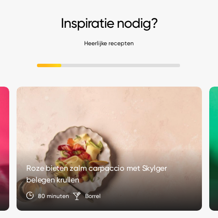
Inspiratie nodig?
Heerlijke recepten
Roze bieten zalm carpaccio met Skylger
belegen krullen
80 minuten
Borrel