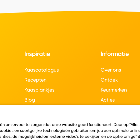
Inspiratie
Informatie
Kaascatalogus
Over ons
Recepten
Ontdek
Kaasplankjes
Keurmerken
Blog
Acties
Kaasweetjes
Veelgestelde vra
Contact
eën om ervoor te zorgen dat onze website goed functioneert. Door op "Alles
 cookies en soortgelijke technologieën gebruiken om jou een optimale online
nties, de mogelijkheid om externe video’s te bekijken en de optie om geï