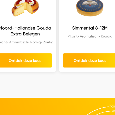
Noord-Hollandse Gouda
Simmental 8-12M
Extra Belegen
Pikant
Aromatisch
Kruidig
ikant
Aromatisch
Romig
Zoetig
Ontdek deze kaas
Ontdek deze kaas