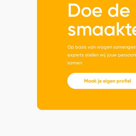
Doe de
smaakt
Op basis van vragen samengest
experts stellen wij jouw persoon
samen.
Maak je eigen profiel