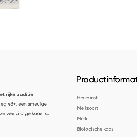
Productinformat
 rijke traditie
Herkomst
leg 48+, een smeuïge
Melksoort
e veelzijdige kaas is
...
Merk
Biologische kaas