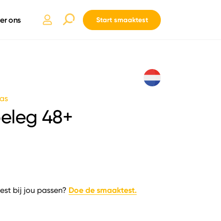
er ons
Start smaaktest
as
eleg 48+
Doe de smaaktest.
est bij jou passen?