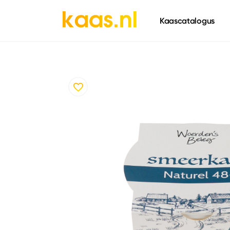
661
Kaascatalogus