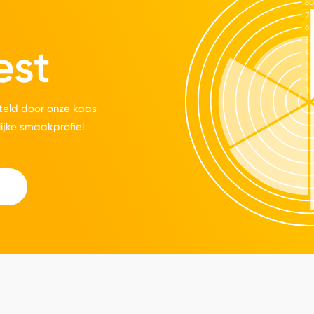
est
eld door onze kaas
lijke smaakprofiel