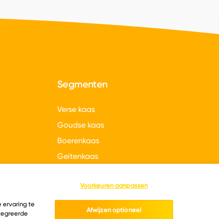
Segmenten
Verse kaas
Goudse kaas
Boerenkaas
Geitenkaas
gen
Hollandse kazen
Voorkeuren aanpassen
 ervaring te
Afwijzen optioneel
ntegreerde