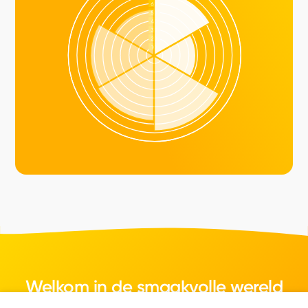
Welkom in de smaakvolle wereld
van kaas.