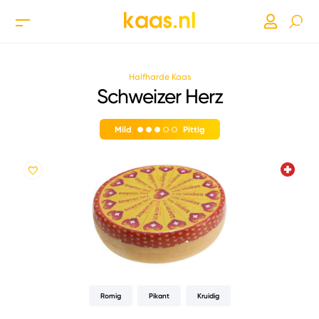
Halfharde Kaas
Schweizer Herz
Mild
Pittig
Romig
Pikant
Kruidig