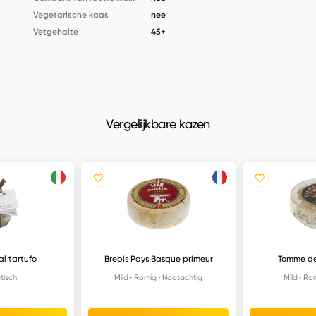
Vegetarische kaas
nee
Vetgehalte
45+
Vergelijkbare kazen
al tartufo
Brebis Pays Basque primeur
Tomme d
tisch
Mild
Romig
Nootachtig
Mild
Ro