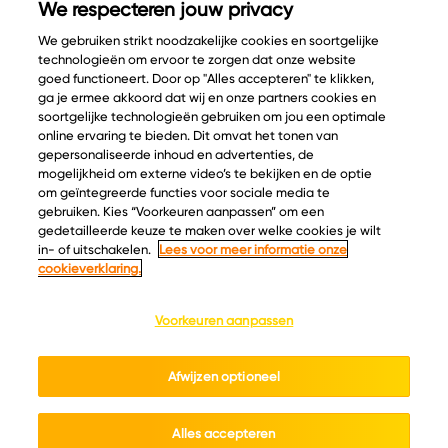
We respecteren jouw privacy
We gebruiken strikt noodzakelijke cookies en soortgelijke
technologieën om ervoor te zorgen dat onze website
goed functioneert. Door op "Alles accepteren" te klikken,
ga je ermee akkoord dat wij en onze partners cookies en
© Copyright 2026 Velder
soortgelijke technologieën gebruiken om jou een optimale
online ervaring te bieden. Dit omvat het tonen van
gepersonaliseerde inhoud en advertenties, de
mogelijkheid om externe video’s te bekijken en de optie
Inspiratie
Informatie
om geïntegreerde functies voor sociale media te
Kaascatalogus
Over ons
gebruiken. Kies “Voorkeuren aanpassen” om een
gedetailleerde keuze te maken over welke cookies je wilt
Recepten
Ontdek
in- of uitschakelen.
Lees voor meer informatie onze
Kaasplankjes
Keurmerken
cookieverklaring.
Blog
Acties
Kaasweetjes
Veelgestelde vragen
Voorkeuren aanpassen
Contact
Afwijzen optioneel
Cookie policy
Privacy policy
Cookie instellingen
Algemene voorwaarden
Alles accepteren