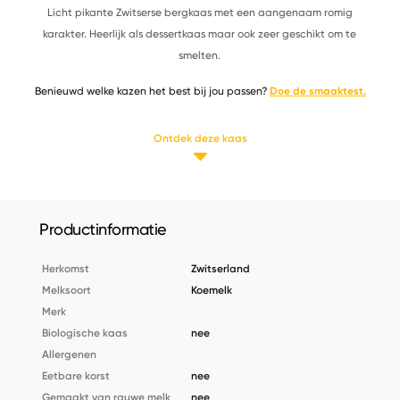
Licht pikante Zwitserse bergkaas met een aangenaam romig
karakter. Heerlijk als dessertkaas maar ook zeer geschikt om te
smelten.
Benieuwd welke kazen het best bij jou passen?
Doe de smaaktest.
Ontdek deze kaas
Productinformatie
Herkomst
Zwitserland
Melksoort
Koemelk
Merk
Biologische kaas
nee
Allergenen
Eetbare korst
nee
Gemaakt van rauwe melk
nee