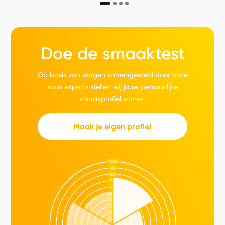
Doe de smaaktest
Op basis van vragen samengesteld door onze
kaas experts stellen wij jouw persoonlijke
smaakprofiel samen.
Maak je eigen profiel