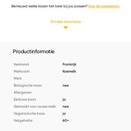
Benieuwd welke kazen het best bij jou passen?
Doe de smaaktest.
Ontdek deze kaas
Productinformatie
Herkomst
Frankrijk
Melksoort
Koemelk
Merk
Biologische kaas
nee
Allergenen
Eetbare korst
ja
Gemaakt van rauwe melk
nee
Vegetarische kaas
ja
Vetgehalte
60+