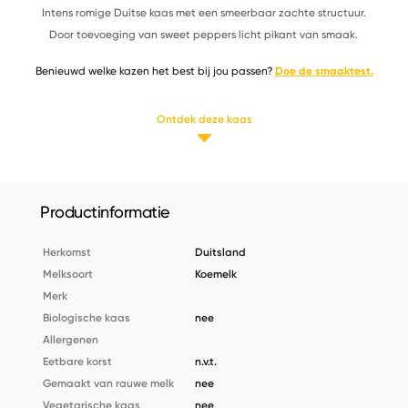
Intens romige Duitse kaas met een smeerbaar zachte structuur.
Door toevoeging van sweet peppers licht pikant van smaak.
Benieuwd welke kazen het best bij jou passen?
Doe de smaaktest.
Ontdek deze kaas
Productinformatie
Herkomst
Duitsland
Melksoort
Koemelk
Merk
Biologische kaas
nee
Allergenen
Eetbare korst
n.v.t.
Gemaakt van rauwe melk
nee
Vegetarische kaas
nee