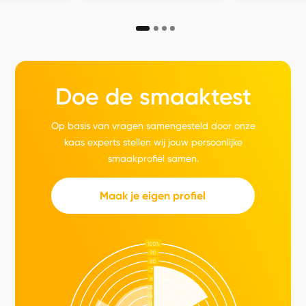
Doe de smaaktest
Op basis van vragen samengesteld door onze
kaas experts stellen wij jouw persoonlijke
smaakprofiel samen.
Maak je eigen profiel