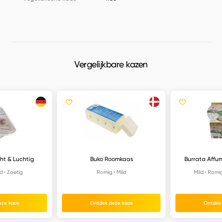
Vergelijkbare kazen
t & Luchtig
Buko Roomkaas
Burrata Affum
ld
Zoetig
Romig
Mild
Mild
Romi
eze kaas
Ontdek deze kaas
Ontdek