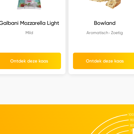
Galbani Mozzarella Light
Bowland
Mild
Aromatisch
Zoetig
Ontdek deze kaas
Ontdek deze kaas