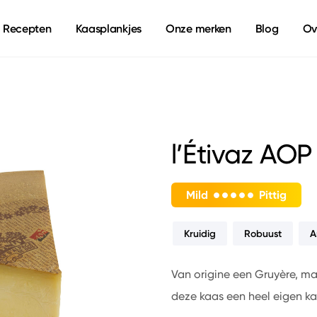
Recepten
Kaasplankjes
Onze merken
Blog
Ov
l’Étivaz AOP
Mild
Pittig
Kruidig
Robuust
A
Van origine een Gruyère, ma
deze kaas een heel eigen kar