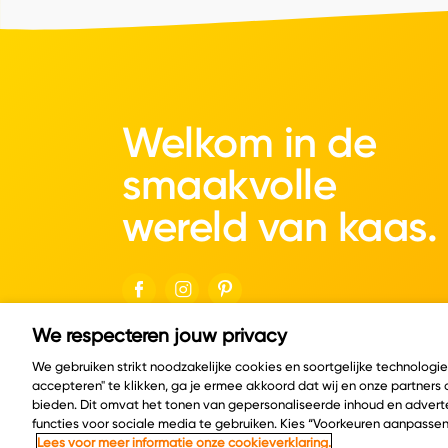
Welkom in de
smaakvolle
wereld van kaas.
We respecteren jouw privacy
© Copyright 2026 Velder
We gebruiken strikt noodzakelijke cookies en soortgelijke technologi
accepteren" te klikken, ga je ermee akkoord dat wij en onze partners
bieden. Dit omvat het tonen van gepersonaliseerde inhoud en adverte
functies voor sociale media te gebruiken. Kies “Voorkeuren aanpassen
Lees voor meer informatie onze cookieverklaring.
Cookie policy
Privacy policy
Cookie instelling