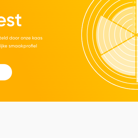
est
eld door onze kaas
lijke smaakprofiel