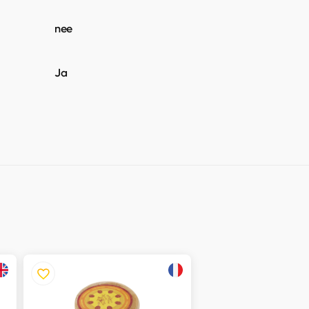
nee
Ja