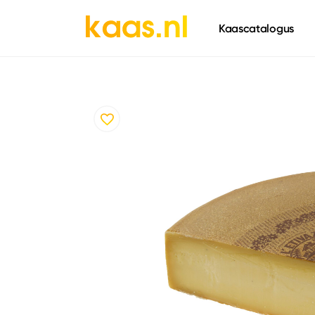
661
Kaascatalogus