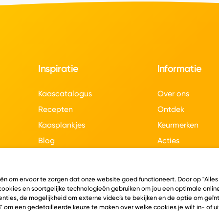
Inspiratie
Informatie
Kaascatalogus
Over ons
Recepten
Ontdek
Kaasplankjes
Keurmerken
Blog
Acties
Kaasweetjes
Veelgestelde vra
Contact
eën om ervoor te zorgen dat onze website goed functioneert. Door op "Alles
 cookies en soortgelijke technologieën gebruiken om jou een optimale online
nties, de mogelijkheid om externe video’s te bekijken en de optie om geï
” om een gedetailleerde keuze te maken over welke cookies je wilt in- of u
en
Algemene voorwaarden