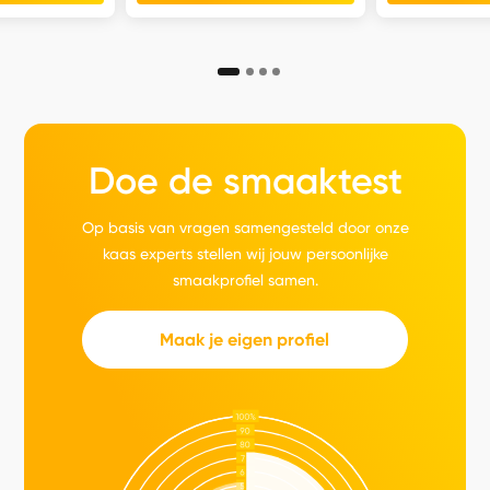
Doe de smaaktest
Op basis van vragen samengesteld door onze
kaas experts stellen wij jouw persoonlijke
smaakprofiel samen.
Maak je eigen profiel