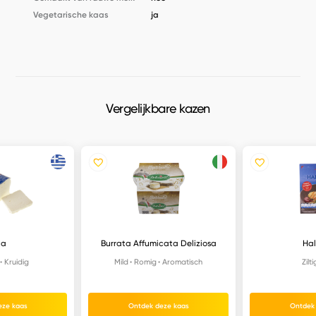
Vegetarische kaas
ja
Vergelijkbare kazen
ta
Burrata Affumicata Deliziosa
Hal
Kruidig
Mild
Romig
Aromatisch
Zilti
eze kaas
Ontdek deze kaas
Ontdek