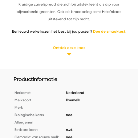
Kruidige zuivelspread die zich bij uitstek leent als dip voor
bijvoorbeeld groenten. Ook als broodbeleg komt Heks’nkaas
uitstekend tot zijn recht.
Benieuwd welke kazen het best bij jou passen?
Doe de smaaktest.
Ontdek deze kaas
Productinformatie
Herkomst
Nederland
Melksoort
Koemelk
Merk
Biologische kaas
nee
Allergenen
Eetbare korst
n.v.t.
Gemaakt van rauwe melk
nee