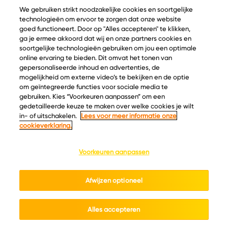
We gebruiken strikt noodzakelijke cookies en soortgelijke
technologieën om ervoor te zorgen dat onze website
goed functioneert. Door op "Alles accepteren" te klikken,
ga je ermee akkoord dat wij en onze partners cookies en
© Copyright 2026 Velder
soortgelijke technologieën gebruiken om jou een optimale
online ervaring te bieden. Dit omvat het tonen van
gepersonaliseerde inhoud en advertenties, de
mogelijkheid om externe video’s te bekijken en de optie
Inspiratie
Informatie
om geïntegreerde functies voor sociale media te
Kaascatalogus
Over ons
gebruiken. Kies “Voorkeuren aanpassen” om een
gedetailleerde keuze te maken over welke cookies je wilt
Recepten
Ontdek
in- of uitschakelen.
Lees voor meer informatie onze
Kaasplankjes
Keurmerken
cookieverklaring.
Blog
Acties
Kaasweetjes
Veelgestelde vragen
Voorkeuren aanpassen
Contact
Afwijzen optioneel
Cookie policy
Privacy policy
Cookie instellingen
Algemene voorwaarden
Alles accepteren