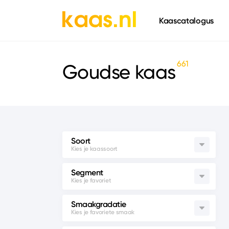
661
Kaascatalogus
661
Goudse kaas
Soort
Segment
Smaakgradatie