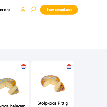
er ons
Start smaaktest
Stolpkaas Pittig
kaas belegen