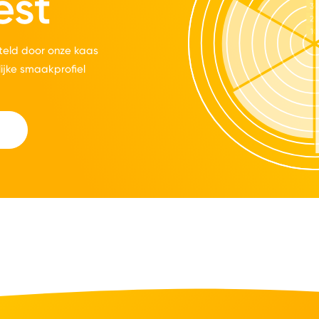
est
eld door onze kaas
lijke smaakprofiel