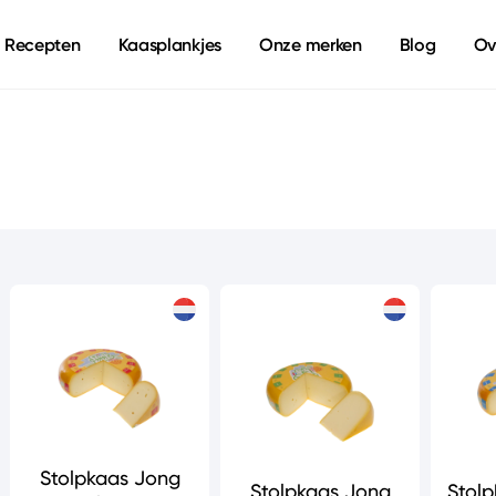
Recepten
Kaasplankjes
Onze merken
Blog
Ov
Stolpkaas Jong
Stolpkaas Jong
Stolp