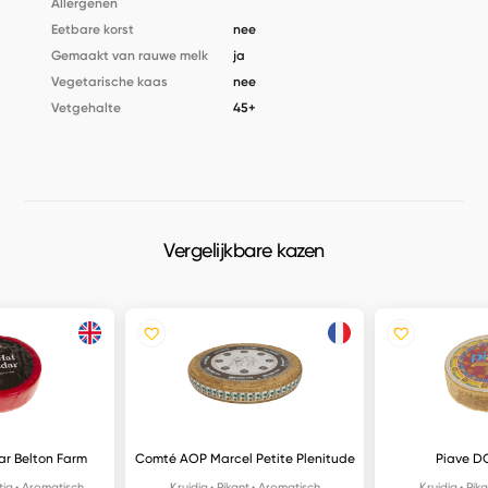
Allergenen
Eetbare korst
nee
Gemaakt van rauwe melk
ja
Vegetarische kaas
nee
Vetgehalte
45+
Vergelijkbare kazen
r Belton Farm
Comté AOP Marcel Petite Plenitude
Piave D
tig
Aromatisch
Kruidig
Pikant
Aromatisch
Kruidig
Pika