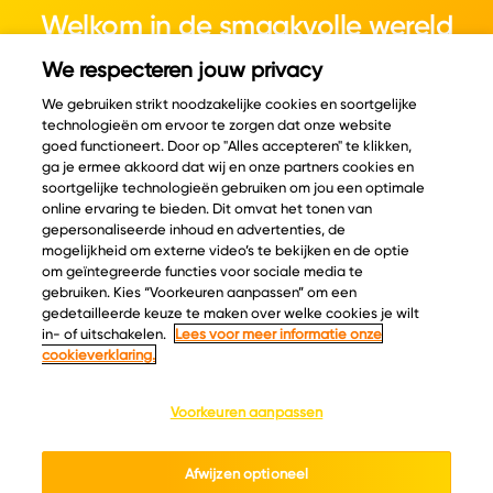
Welkom in de smaakvolle wereld
van kaas.
We respecteren jouw privacy
We gebruiken strikt noodzakelijke cookies en soortgelijke
technologieën om ervoor te zorgen dat onze website
goed functioneert. Door op "Alles accepteren" te klikken,
ga je ermee akkoord dat wij en onze partners cookies en
© Copyright 2026 Velder
soortgelijke technologieën gebruiken om jou een optimale
online ervaring te bieden. Dit omvat het tonen van
gepersonaliseerde inhoud en advertenties, de
mogelijkheid om externe video’s te bekijken en de optie
Inspiratie
Informatie
om geïntegreerde functies voor sociale media te
Kaascatalogus
Over ons
gebruiken. Kies “Voorkeuren aanpassen” om een
gedetailleerde keuze te maken over welke cookies je wilt
Recepten
Ontdek
in- of uitschakelen.
Lees voor meer informatie onze
Kaasplankjes
Keurmerken
cookieverklaring.
Blog
Acties
Kaasweetjes
Veelgestelde vragen
Voorkeuren aanpassen
Contact
Afwijzen optioneel