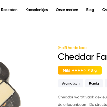
Recepten
Kaasplankjes
Onze merken
Blog
Ov
(Half) harde kaas
Cheddar Fa
Mild
Pittig
Aromatisch
Romig
Cheddar wordt vaak gekleurd
de orleaanboom. De structuu