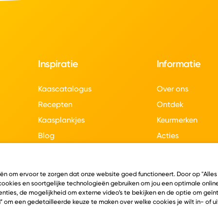
Inspiratie
Informatie
Kaascatalogus
Over ons
Recepten
Ontdek
Kaasplankjes
Keurmerken
Blog
Acties
Kaasweetjes
Veelgestelde vra
Contact
eën om ervoor te zorgen dat onze website goed functioneert. Door op "Alles
 cookies en soortgelijke technologieën gebruiken om jou een optimale online
nties, de mogelijkheid om externe video’s te bekijken en de optie om geï
” om een gedetailleerde keuze te maken over welke cookies je wilt in- of u
en
Algemene voorwaarden