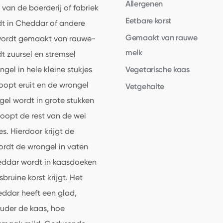
Allergenen
an de boerderij of fabriek
Eetbare korst
dt in Cheddar of andere
Gemaakt van rauwe
 wordt gemaakt van rauwe-
melk
t zuursel en stremsel
Vegetarische kaas
el in hele kleine stukjes
oopt eruit en de wrongel
Vetgehalte
gel wordt in grote stukken
oopt de rest van de wei
. Hierdoor krijgt de
ordt de wrongel in vaten
eddar wordt in kaasdoeken
bruine korst krijgt. Het
ddar heeft een glad,
ouder de kaas, hoe