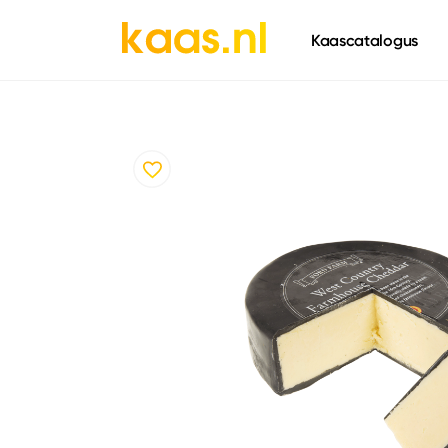
661
Kaascatalogus