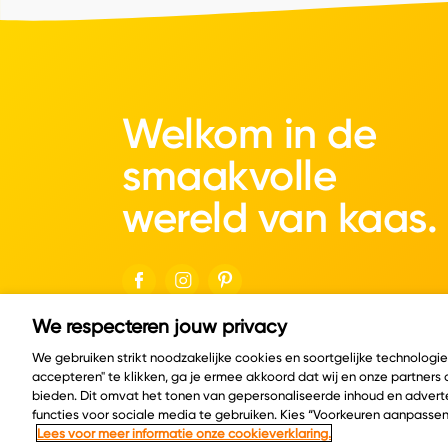
Welkom in de
smaakvolle
wereld van kaas.
We respecteren jouw privacy
© Copyright 2026 Velder
We gebruiken strikt noodzakelijke cookies en soortgelijke technologi
accepteren" te klikken, ga je ermee akkoord dat wij en onze partners
bieden. Dit omvat het tonen van gepersonaliseerde inhoud en adverte
functies voor sociale media te gebruiken. Kies “Voorkeuren aanpassen
Lees voor meer informatie onze cookieverklaring.
Cookie policy
Privacy policy
Cookie instelling