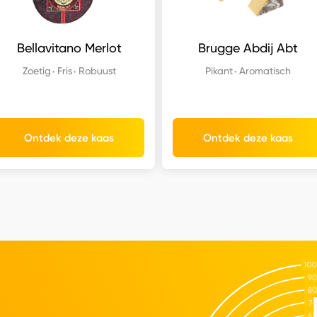
Bellavitano Merlot
Brugge Abdij Abt
Zoetig
Fris
Robuust
Pikant
Aromatisch
Ontdek deze kaas
Ontdek deze kaas