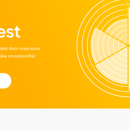
est
eld door onze kaas
lijke smaakprofiel