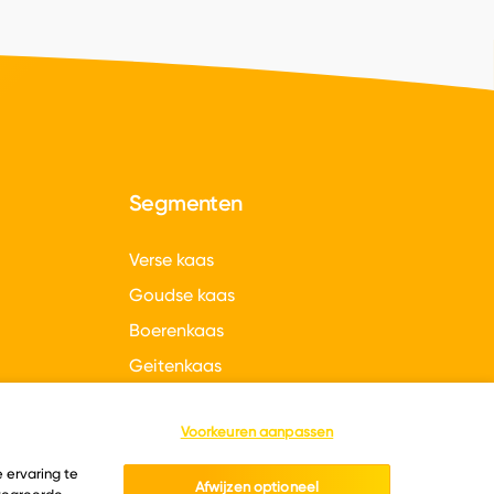
Segmenten
Verse kaas
Goudse kaas
Boerenkaas
Geitenkaas
gen
Hollandse kazen
Voorkeuren aanpassen
 ervaring te
Afwijzen optioneel