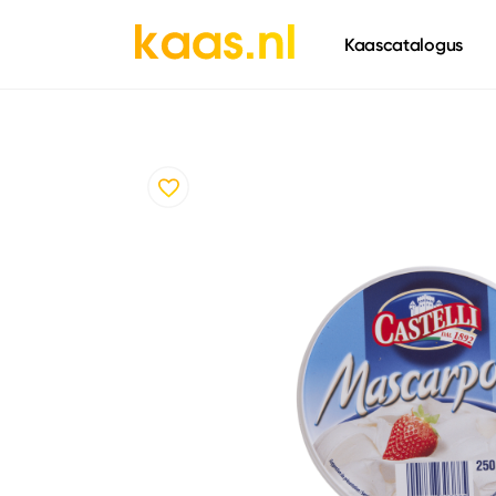
661
Kaascatalogus