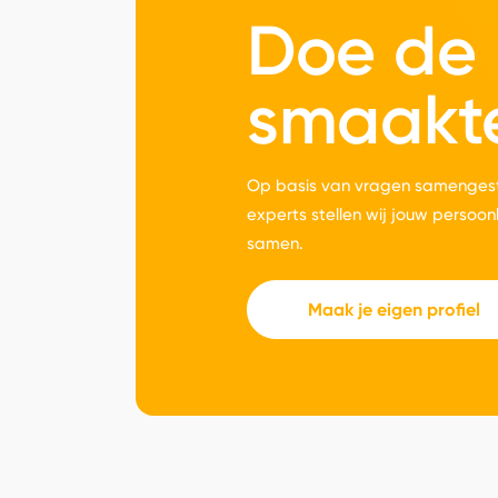
Doe de
smaakt
Op basis van vragen samengest
experts stellen wij jouw persoon
samen.
Maak je eigen profiel