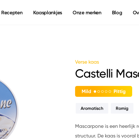
Recepten
Kaasplankjes
Onze merken
Blog
Ov
Verse kaas
Castelli Ma
Mild
Pittig
Aromatisch
Romig
Mascarpone is een heerlijk
structuur. De kaas is vooral 