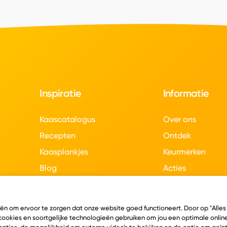
Inspiratie
Informatie
Kaascatalogus
Over ons
Recepten
Ontdek
Kaasplankjes
Keurmerken
Blog
Acties
Kaasweetjes
Veelgestelde vra
Contact
eën om ervoor te zorgen dat onze website goed functioneert. Door op "Alles
 cookies en soortgelijke technologieën gebruiken om jou een optimale online