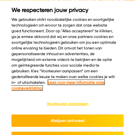
van kaas.
We respecteren jouw privacy
We gebruiken strikt noodzakelijke cookies en soortgelijke
technologieën om ervoor te zorgen dat onze website
goed functioneert. Door op "Alles accepteren" te klikken,
ga je ermee akkoord dat wij en onze partners cookies en
© Copyright 2026 Velder
soortgelijke technologieën gebruiken om jou een optimale
online ervaring te bieden. Dit omvat het tonen van
gepersonaliseerde inhoud en advertenties, de
mogelijkheid om externe video’s te bekijken en de optie
Inspiratie
Informatie
om geïntegreerde functies voor sociale media te
Kaascatalogus
Over ons
gebruiken. Kies “Voorkeuren aanpassen” om een
gedetailleerde keuze te maken over welke cookies je wilt
Recepten
Ontdek
in- of uitschakelen.
Lees voor meer informatie onze
Kaasplankjes
Keurmerken
cookieverklaring.
Blog
Acties
Kaasweetjes
Veelgestelde vragen
Voorkeuren aanpassen
Contact
Afwijzen optioneel
Cookie policy
Privacy policy
Cookie instellingen