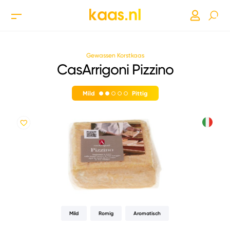
Gewassen Korstkaas
CasArrigoni Pizzino
Mild
Pittig
Mild
Romig
Aromatisch