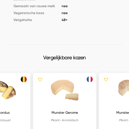
Gemaakt van rauwe melk
nee
Vegetarische kaas
nee
Vetgehalte
48+
Vergelijkbare kazen
nardus
Munster Gerome
Munster
Robuust
Pikant
Aromatisch
Pikant