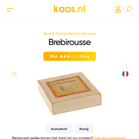
Noord-Hollandse Gouda kaas
Brebirousse
Mild
Pittig
Aromatisch
Romig
Benieuwd welke kazen het best bij jou passen?
Doe de smaaktest.