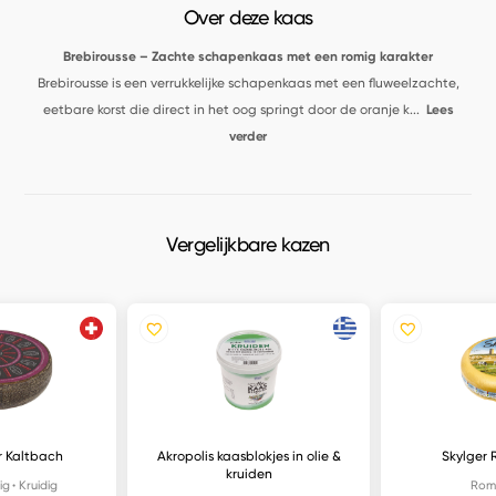
Over deze kaas
Brebirousse – Zachte schapenkaas met een romig karakter
Brebirousse is een verrukkelijke schapenkaas met een fluweelzachte,
eetbare korst die direct in het oog springt door de oranje k
...
Lees
verder
Vergelijkbare kazen
r Kaltbach
Akropolis kaasblokjes in olie &
Skylger 
kruiden
ig
Kruidig
Rom