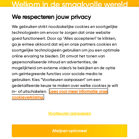
Welkom in de smaakvolle wereld
van kaas.
We respecteren jouw privacy
We gebruiken strikt noodzakelijke cookies en soortgelijke
technologieën om ervoor te zorgen dat onze website
goed functioneert. Door op "Alles accepteren" te klikken,
ga je ermee akkoord dat wij en onze partners cookies en
© Copyright 2026 Velder
soortgelijke technologieën gebruiken om jou een optimale
online ervaring te bieden. Dit omvat het tonen van
gepersonaliseerde inhoud en advertenties, de
mogelijkheid om externe video’s te bekijken en de optie
Inspiratie
Informatie
om geïntegreerde functies voor sociale media te
Kaascatalogus
Over ons
gebruiken. Kies “Voorkeuren aanpassen” om een
gedetailleerde keuze te maken over welke cookies je wilt
Recepten
Ontdek
in- of uitschakelen.
Lees voor meer informatie onze
Kaasplankjes
Keurmerken
cookieverklaring.
Blog
Acties
Kaasweetjes
Veelgestelde vragen
Voorkeuren aanpassen
Contact
Afwijzen optioneel