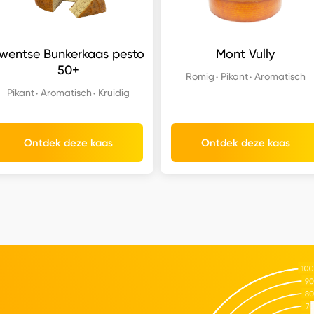
wentse Bunkerkaas pesto
Mont Vully
50+
Romig
Pikant
Aromatisch
Pikant
Aromatisch
Kruidig
Ontdek deze kaas
Ontdek deze kaas