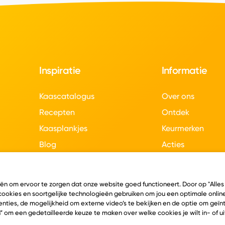
Inspiratie
Informatie
Kaascatalogus
Over ons
Recepten
Ontdek
Kaasplankjes
Keurmerken
Blog
Acties
Kaasweetjes
Veelgestelde vra
Contact
eën om ervoor te zorgen dat onze website goed functioneert. Door op "Alles
 cookies en soortgelijke technologieën gebruiken om jou een optimale online
nties, de mogelijkheid om externe video’s te bekijken en de optie om geï
” om een gedetailleerde keuze te maken over welke cookies je wilt in- of u
en
Algemene voorwaarden