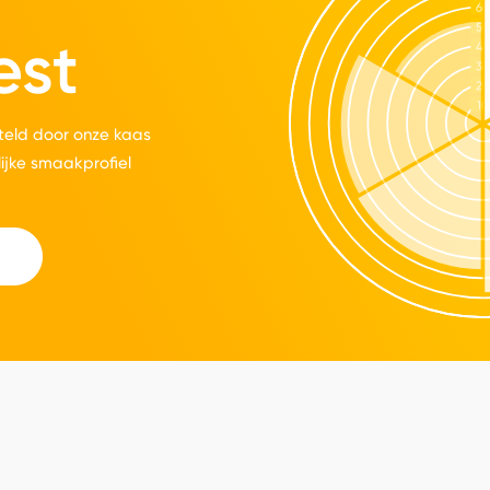
est
eld door onze kaas
lijke smaakprofiel