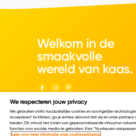
Welkom in de
smaakvolle
wereld van kaas.
We respecteren jouw privacy
© Copyright 2026 Velder
We gebruiken strikt noodzakelijke cookies en soortgelijke technologi
accepteren" te klikken, ga je ermee akkoord dat wij en onze partners
bieden. Dit omvat het tonen van gepersonaliseerde inhoud en adverte
functies voor sociale media te gebruiken. Kies “Voorkeuren aanpassen
Lees voor meer informatie onze cookieverklaring.
Cookie policy
Privacy policy
Cookie instelling