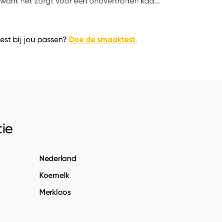
want het zorgt voor een onovertroffen kaa
...
Doe de smaaktest.
est bij jou passen?
ie
Nederland
Koemelk
Merkloos