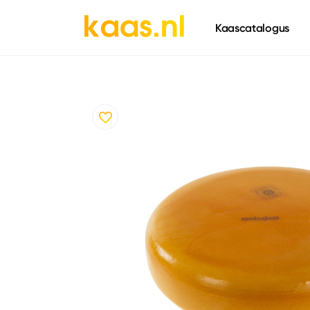
661
Kaascatalogus