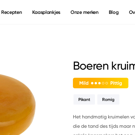
Recepten
Kaasplankjes
Onze merken
Blog
Ov
Boeren krui
Mild
Pittig
Pikant
Romig
Het handmatig kruimelen va
die de tand des tijds maar 