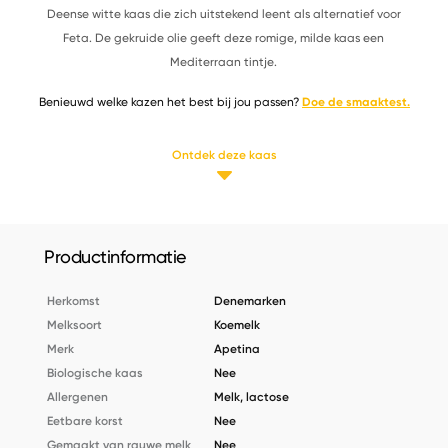
Deense witte kaas die zich uitstekend leent als alternatief voor
Feta. De gekruide olie geeft deze romige, milde kaas een
Mediterraan tintje.
Benieuwd welke kazen het best bij jou passen?
Doe de smaaktest.
Ontdek deze kaas
Productinformatie
Herkomst
Denemarken
Melksoort
Koemelk
Merk
Apetina
Biologische kaas
Nee
Allergenen
Melk, lactose
Eetbare korst
Nee
Gemaakt van rauwe melk
Nee