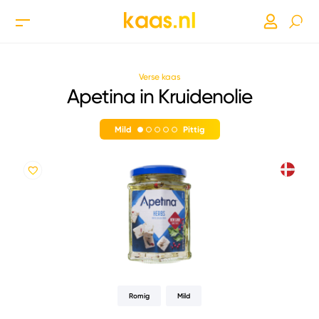
Verse kaas
Apetina in Kruidenolie
Mild
Pittig
Romig
Mild