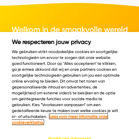
Welkom in de smaakvolle wereld
van kaas.
We respecteren jouw privacy
We gebruiken strikt noodzakelijke cookies en soortgelijke
technologieën om ervoor te zorgen dat onze website
goed functioneert. Door op "Alles accepteren" te klikken,
ga je ermee akkoord dat wij en onze partners cookies en
© Copyright 2026 Velder
soortgelijke technologieën gebruiken om jou een optimale
online ervaring te bieden. Dit omvat het tonen van
gepersonaliseerde inhoud en advertenties, de
mogelijkheid om externe video’s te bekijken en de optie
Inspiratie
Informatie
om geïntegreerde functies voor sociale media te
Kaascatalogus
Over ons
gebruiken. Kies “Voorkeuren aanpassen” om een
gedetailleerde keuze te maken over welke cookies je wilt
Recepten
Ontdek
in- of uitschakelen.
Lees voor meer informatie onze
Kaasplankjes
Keurmerken
cookieverklaring.
Blog
Acties
Kaasweetjes
Veelgestelde vragen
Voorkeuren aanpassen