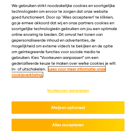
We gebruiken strikt noodzakelijke cookies en soortgelijke
© Copyright 2026 Velder
technologieën om ervoor te zorgen dat onze website
goed functioneert. Door op "Alles accepteren" te klikken,
ga je ermee akkoord dat wij en onze partners cookies en
soortgelijke technologieën gebruiken om jou een optimale
Inspiratie
Informatie
online ervaring te bieden. Dit omvat het tonen van
gepersonaliseerde inhoud en advertenties, de
Kaascatalogus
Over ons
mogelijkheid om externe video’s te bekijken en de optie
Recepten
Ontdek
om geïntegreerde functies voor sociale media te
Kaasplankjes
Keurmerken
gebruiken. Kies “Voorkeuren aanpassen” om een
gedetailleerde keuze te maken over welke cookies je wilt
Blog
Acties
in- of uitschakelen.
Lees voor meer informatie onze
Kaasweetjes
Veelgestelde vragen
cookieverklaring.
Contact
Voorkeuren aanpassen
Cookie policy
Privacy policy
Cookie instellingen
Afwijzen optioneel
Algemene voorwaarden
Alles accepteren